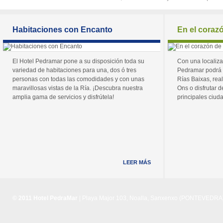
Habitaciones con Encanto
En el coraz
El Hotel Pedramar pone a su disposición toda su
Con una localiza
variedad de habitaciones para una, dos ó tres
Pedramar podrá 
personas con todas las comodidades y con unas
Rías Baixas, real
maravillosas vistas de la Ría. ¡Descubra nuestra
Ons o disfrutar de
amplia gama de servicios y disfrútela!
principales ciuda
LEER MÁS
© 2011 Hotel PedraMar
| Playa Major 103, Noalla, Sanxenxo (PONTEVEDRA) 