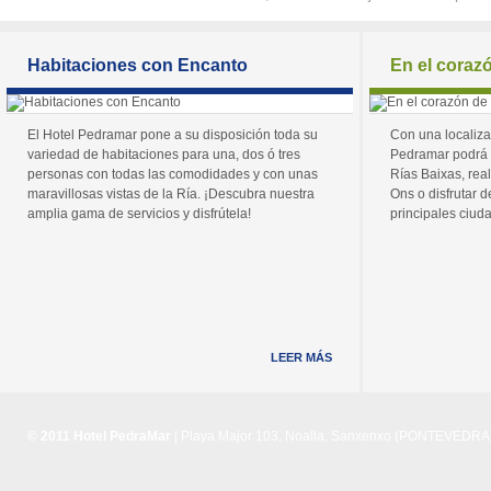
Habitaciones con Encanto
En el coraz
El Hotel Pedramar pone a su disposición toda su
Con una localiza
variedad de habitaciones para una, dos ó tres
Pedramar podrá 
personas con todas las comodidades y con unas
Rías Baixas, real
maravillosas vistas de la Ría. ¡Descubra nuestra
Ons o disfrutar de
amplia gama de servicios y disfrútela!
principales ciuda
LEER MÁS
© 2011 Hotel PedraMar
| Playa Major 103, Noalla, Sanxenxo (PONTEVEDRA) 