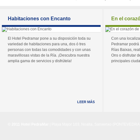
Habitaciones con Encanto
En el coraz
El Hotel Pedramar pone a su disposición toda su
Con una localiza
variedad de habitaciones para una, dos ó tres
Pedramar podrá 
personas con todas las comodidades y con unas
Rías Baixas, real
maravillosas vistas de la Ría. ¡Descubra nuestra
Ons o disfrutar de
amplia gama de servicios y disfrútela!
principales ciuda
LEER MÁS
© 2011 Hotel PedraMar
| Playa Major 103, Noalla, Sanxenxo (PONTEVEDRA) 