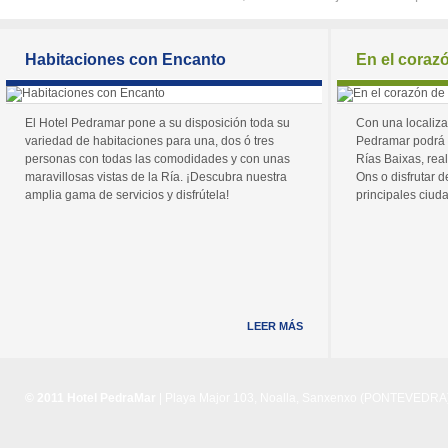
Habitaciones con Encanto
En el coraz
El Hotel Pedramar pone a su disposición toda su
Con una localiza
variedad de habitaciones para una, dos ó tres
Pedramar podrá 
personas con todas las comodidades y con unas
Rías Baixas, real
maravillosas vistas de la Ría. ¡Descubra nuestra
Ons o disfrutar de
amplia gama de servicios y disfrútela!
principales ciuda
LEER MÁS
© 2011 Hotel PedraMar
| Playa Major 103, Noalla, Sanxenxo (PONTEVEDRA) 