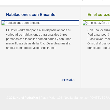
Habitaciones con Encanto
En el coraz
El Hotel Pedramar pone a su disposición toda su
Con una localiza
variedad de habitaciones para una, dos ó tres
Pedramar podrá 
personas con todas las comodidades y con unas
Rías Baixas, real
maravillosas vistas de la Ría. ¡Descubra nuestra
Ons o disfrutar de
amplia gama de servicios y disfrútela!
principales ciuda
LEER MÁS
© 2011 Hotel PedraMar
| Playa Major 103, Noalla, Sanxenxo (PONTEVEDRA) 