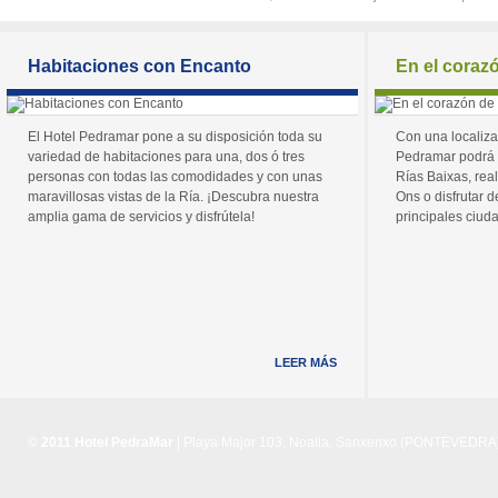
Habitaciones con Encanto
En el coraz
El Hotel Pedramar pone a su disposición toda su
Con una localiza
variedad de habitaciones para una, dos ó tres
Pedramar podrá 
personas con todas las comodidades y con unas
Rías Baixas, real
maravillosas vistas de la Ría. ¡Descubra nuestra
Ons o disfrutar de
amplia gama de servicios y disfrútela!
principales ciuda
LEER MÁS
© 2011 Hotel PedraMar
| Playa Major 103, Noalla, Sanxenxo (PONTEVEDRA) 