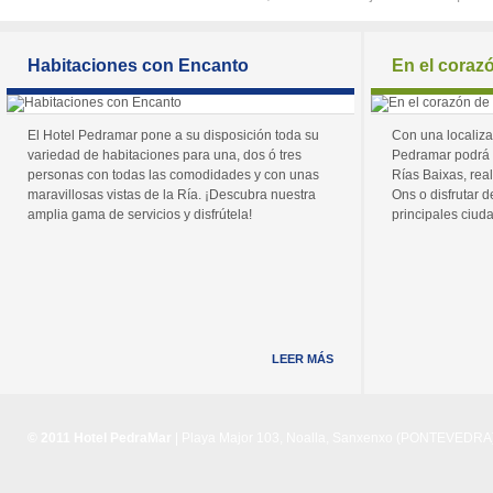
Habitaciones con Encanto
En el coraz
El Hotel Pedramar pone a su disposición toda su
Con una localiza
variedad de habitaciones para una, dos ó tres
Pedramar podrá 
personas con todas las comodidades y con unas
Rías Baixas, real
maravillosas vistas de la Ría. ¡Descubra nuestra
Ons o disfrutar de
amplia gama de servicios y disfrútela!
principales ciuda
LEER MÁS
© 2011 Hotel PedraMar
| Playa Major 103, Noalla, Sanxenxo (PONTEVEDRA) 