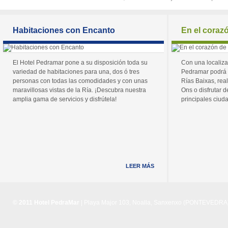
Habitaciones con Encanto
En el coraz
El Hotel Pedramar pone a su disposición toda su
Con una localiza
variedad de habitaciones para una, dos ó tres
Pedramar podrá 
personas con todas las comodidades y con unas
Rías Baixas, real
maravillosas vistas de la Ría. ¡Descubra nuestra
Ons o disfrutar de
amplia gama de servicios y disfrútela!
principales ciuda
LEER MÁS
© 2011 Hotel PedraMar
| Playa Major 103, Noalla, Sanxenxo (PONTEVEDRA) 