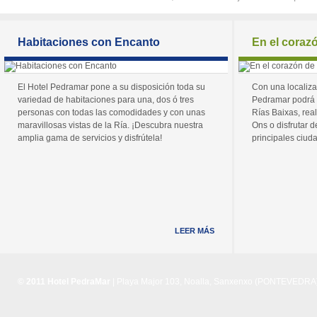
Habitaciones con Encanto
En el coraz
El Hotel Pedramar pone a su disposición toda su
Con una localiza
variedad de habitaciones para una, dos ó tres
Pedramar podrá 
personas con todas las comodidades y con unas
Rías Baixas, real
maravillosas vistas de la Ría. ¡Descubra nuestra
Ons o disfrutar de
amplia gama de servicios y disfrútela!
principales ciuda
LEER MÁS
© 2011 Hotel PedraMar
| Playa Major 103, Noalla, Sanxenxo (PONTEVEDRA) 