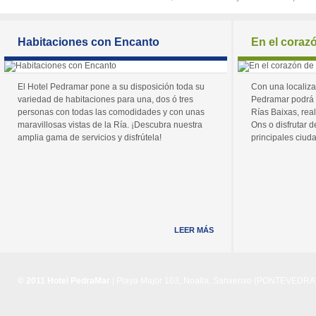
Habitaciones con Encanto
En el coraz
El Hotel Pedramar pone a su disposición toda su
Con una localiza
variedad de habitaciones para una, dos ó tres
Pedramar podrá 
personas con todas las comodidades y con unas
Rías Baixas, real
maravillosas vistas de la Ría. ¡Descubra nuestra
Ons o disfrutar de
amplia gama de servicios y disfrútela!
principales ciuda
LEER MÁS
© 2011 Hotel PedraMar
| Playa Major 103, Noalla, Sanxenxo (PONTEVEDRA) 