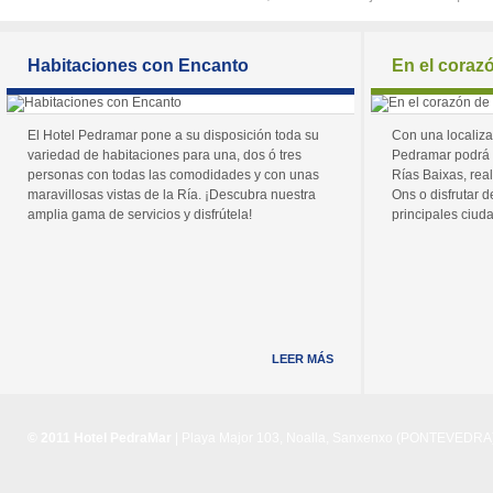
Habitaciones con Encanto
En el coraz
El Hotel Pedramar pone a su disposición toda su
Con una localiza
variedad de habitaciones para una, dos ó tres
Pedramar podrá 
personas con todas las comodidades y con unas
Rías Baixas, real
maravillosas vistas de la Ría. ¡Descubra nuestra
Ons o disfrutar de
amplia gama de servicios y disfrútela!
principales ciuda
LEER MÁS
© 2011 Hotel PedraMar
| Playa Major 103, Noalla, Sanxenxo (PONTEVEDRA) 