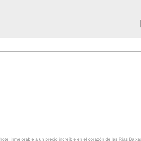
MAR ***
SERVICIOS
Tarifas y Ofertas 2025
Notici
hotel inmejorable a un precio increíble en el corazón de las Rías Baixa