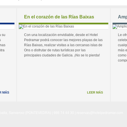
En el corazón de las Rías Baixas
Amp
a su
Con una localización envidiable, desde el Hotel
Le of
s
Pedramar podrá conocer las mejores playas de las
celeb
unas
Rías Baixas, realizar visitas a las cercanas islas de
cualq
tra
Ons o disfrutar de rutas turísticas por las
más e
principales ciudades de Galicia. ¡No se lo pierda!
como 
compr
R MÁS
LEER MÁS
Noalla, Sanxenxo (PONTEVEDRA) | 986 74 44 30 |
reservas@hotelpedramar.com