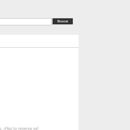
as
RESERVAS
Contacto
s. ¡Haz tu reserva ya!