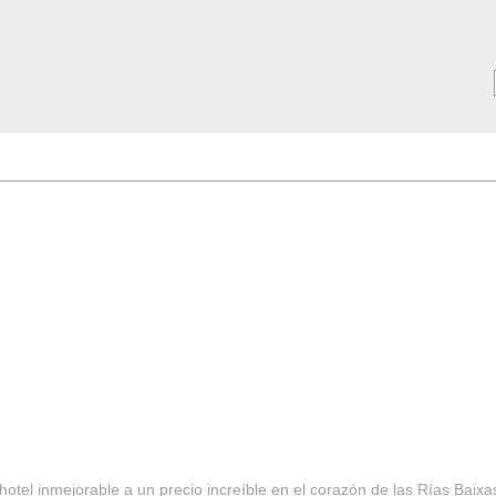
MAR ***
SERVICIOS
Tarifas y Ofertas 2025
Notici
hotel inmejorable a un precio increíble en el corazón de las Rías Baixa