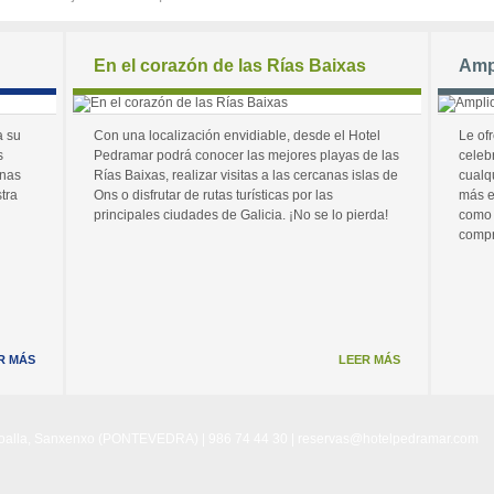
En el corazón de las Rías Baixas
Amp
a su
Con una localización envidiable, desde el Hotel
Le of
s
Pedramar podrá conocer las mejores playas de las
celeb
unas
Rías Baixas, realizar visitas a las cercanas islas de
cualq
tra
Ons o disfrutar de rutas turísticas por las
más e
principales ciudades de Galicia. ¡No se lo pierda!
como 
compr
R MÁS
LEER MÁS
Noalla, Sanxenxo (PONTEVEDRA) | 986 74 44 30 |
reservas@hotelpedramar.com