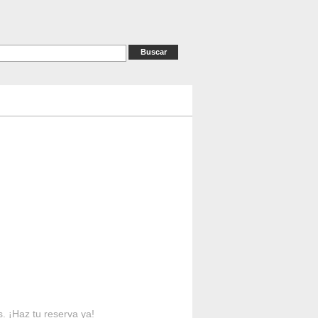
as
RESERVAS
Contacto
s. ¡Haz tu reserva ya!