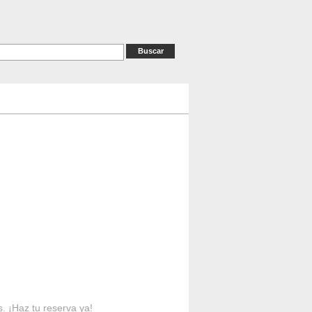
as
RESERVAS
Contacto
s. ¡Haz tu reserva ya!