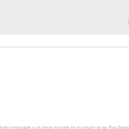
MAR ***
SERVICIOS
Tarifas y Ofertas 2025
Notici
hotel inmejorable a un precio increíble en el corazón de las Rías Baixa