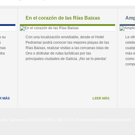
En el corazón de las Rías Baixas
Amp
a su
Con una localización envidiable, desde el Hotel
Le of
s
Pedramar podrá conocer las mejores playas de las
celeb
unas
Rías Baixas, realizar visitas a las cercanas islas de
cualq
tra
Ons o disfrutar de rutas turísticas por las
más e
principales ciudades de Galicia. ¡No se lo pierda!
como 
compr
R MÁS
LEER MÁS
Noalla, Sanxenxo (PONTEVEDRA) | 986 74 44 30 |
reservas@hotelpedramar.com