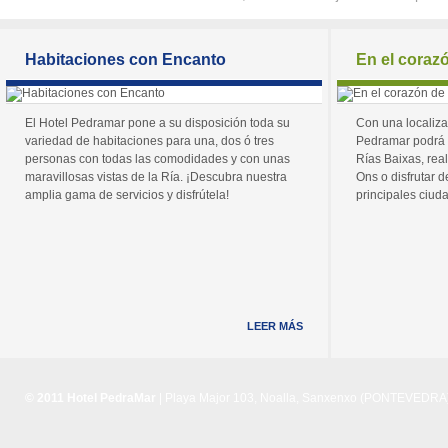
Habitaciones con Encanto
En el coraz
El Hotel Pedramar pone a su disposición toda su
Con una localiza
variedad de habitaciones para una, dos ó tres
Pedramar podrá 
personas con todas las comodidades y con unas
Rías Baixas, real
maravillosas vistas de la Ría. ¡Descubra nuestra
Ons o disfrutar de
amplia gama de servicios y disfrútela!
principales ciuda
LEER MÁS
© 2011 Hotel PedraMar
| Playa Major 103, Noalla, Sanxenxo (PONTEVEDRA) 