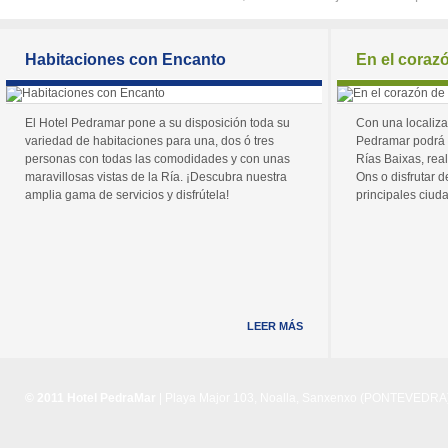
Habitaciones con Encanto
En el coraz
El Hotel Pedramar pone a su disposición toda su
Con una localiza
variedad de habitaciones para una, dos ó tres
Pedramar podrá 
personas con todas las comodidades y con unas
Rías Baixas, real
maravillosas vistas de la Ría. ¡Descubra nuestra
Ons o disfrutar de
amplia gama de servicios y disfrútela!
principales ciuda
LEER MÁS
© 2011 Hotel PedraMar
| Playa Major 103, Noalla, Sanxenxo (PONTEVEDRA) 