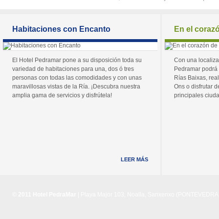
Habitaciones con Encanto
En el coraz
El Hotel Pedramar pone a su disposición toda su
Con una localiza
variedad de habitaciones para una, dos ó tres
Pedramar podrá 
personas con todas las comodidades y con unas
Rías Baixas, real
maravillosas vistas de la Ría. ¡Descubra nuestra
Ons o disfrutar de
amplia gama de servicios y disfrútela!
principales ciuda
LEER MÁS
© 2011 Hotel PedraMar
| Playa Major 103, Noalla, Sanxenxo (PONTEVEDRA) 