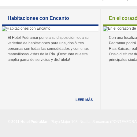
Habitaciones con Encanto
En el coraz
El Hotel Pedramar pone a su disposición toda su
Con una localiza
variedad de habitaciones para una, dos ó tres
Pedramar podrá 
personas con todas las comodidades y con unas
Rías Baixas, real
maravillosas vistas de la Ría. ¡Descubra nuestra
Ons o disfrutar de
amplia gama de servicios y disfrútela!
principales ciuda
LEER MÁS
© 2011 Hotel PedraMar
| Playa Major 103, Noalla, Sanxenxo (PONTEVEDRA) 