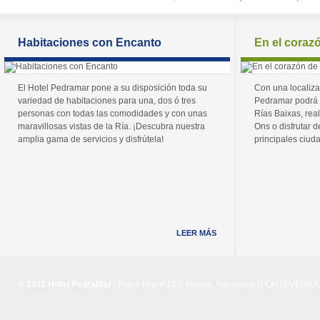
Habitaciones con Encanto
En el coraz
El Hotel Pedramar pone a su disposición toda su
Con una localiza
variedad de habitaciones para una, dos ó tres
Pedramar podrá 
personas con todas las comodidades y con unas
Rías Baixas, real
maravillosas vistas de la Ría. ¡Descubra nuestra
Ons o disfrutar de
amplia gama de servicios y disfrútela!
principales ciuda
LEER MÁS
© 2011 Hotel PedraMar
| Playa Major 103, Noalla, Sanxenxo (PONTEVEDRA) 