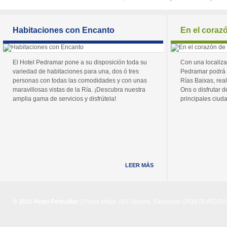
Habitaciones con Encanto
En el coraz
El Hotel Pedramar pone a su disposición toda su
Con una localiza
variedad de habitaciones para una, dos ó tres
Pedramar podrá 
personas con todas las comodidades y con unas
Rías Baixas, real
maravillosas vistas de la Ría. ¡Descubra nuestra
Ons o disfrutar de
amplia gama de servicios y disfrútela!
principales ciuda
LEER MÁS
© 2011 Hotel PedraMar
| Playa Major 103, Noalla, Sanxenxo (PONTEVEDRA) 