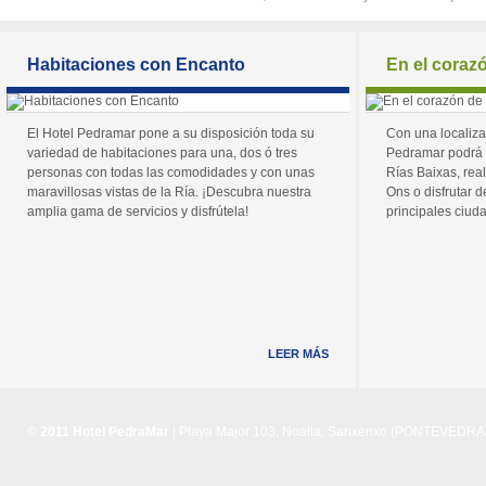
Habitaciones con Encanto
En el coraz
El Hotel Pedramar pone a su disposición toda su
Con una localiza
variedad de habitaciones para una, dos ó tres
Pedramar podrá 
personas con todas las comodidades y con unas
Rías Baixas, real
maravillosas vistas de la Ría. ¡Descubra nuestra
Ons o disfrutar de
amplia gama de servicios y disfrútela!
principales ciuda
LEER MÁS
© 2011 Hotel PedraMar
| Playa Major 103, Noalla, Sanxenxo (PONTEVEDRA) 