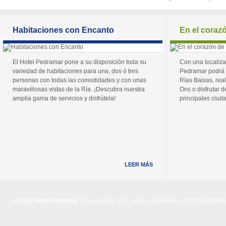
Habitaciones con Encanto
En el coraz
El Hotel Pedramar pone a su disposición toda su
Con una localiza
variedad de habitaciones para una, dos ó tres
Pedramar podrá 
personas con todas las comodidades y con unas
Rías Baixas, real
maravillosas vistas de la Ría. ¡Descubra nuestra
Ons o disfrutar de
amplia gama de servicios y disfrútela!
principales ciuda
LEER MÁS
© 2011 Hotel PedraMar
| Playa Major 103, Noalla, Sanxenxo (PONTEVEDRA) 