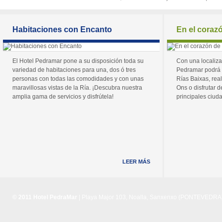
Habitaciones con Encanto
En el coraz
El Hotel Pedramar pone a su disposición toda su
Con una localiza
variedad de habitaciones para una, dos ó tres
Pedramar podrá 
personas con todas las comodidades y con unas
Rías Baixas, real
maravillosas vistas de la Ría. ¡Descubra nuestra
Ons o disfrutar de
amplia gama de servicios y disfrútela!
principales ciuda
LEER MÁS
© 2011 Hotel PedraMar
| Playa Major 103, Noalla, Sanxenxo (PONTEVEDRA) 