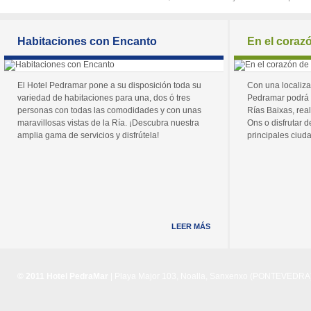
Habitaciones con Encanto
En el coraz
El Hotel Pedramar pone a su disposición toda su
Con una localiza
variedad de habitaciones para una, dos ó tres
Pedramar podrá 
personas con todas las comodidades y con unas
Rías Baixas, real
maravillosas vistas de la Ría. ¡Descubra nuestra
Ons o disfrutar de
amplia gama de servicios y disfrútela!
principales ciuda
LEER MÁS
© 2011 Hotel PedraMar
| Playa Major 103, Noalla, Sanxenxo (PONTEVEDRA) 