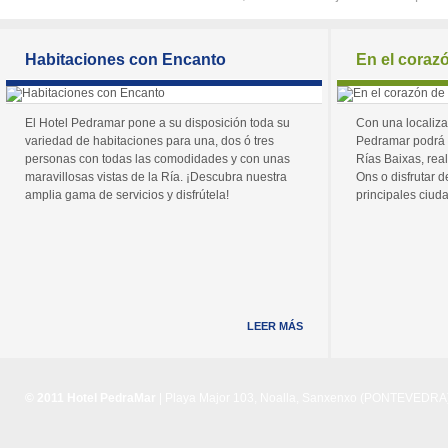
Habitaciones con Encanto
En el coraz
El Hotel Pedramar pone a su disposición toda su
Con una localiza
variedad de habitaciones para una, dos ó tres
Pedramar podrá 
personas con todas las comodidades y con unas
Rías Baixas, real
maravillosas vistas de la Ría. ¡Descubra nuestra
Ons o disfrutar de
amplia gama de servicios y disfrútela!
principales ciuda
LEER MÁS
© 2011 Hotel PedraMar
| Playa Major 103, Noalla, Sanxenxo (PONTEVEDRA) 