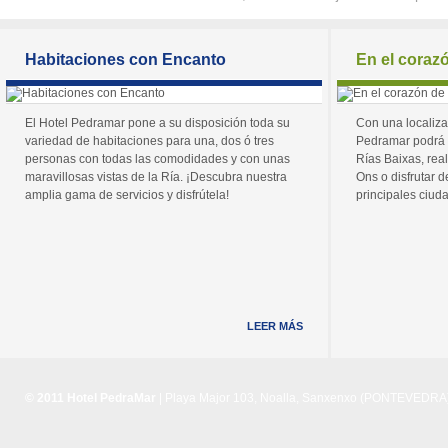
Habitaciones con Encanto
En el coraz
El Hotel Pedramar pone a su disposición toda su
Con una localiza
variedad de habitaciones para una, dos ó tres
Pedramar podrá 
personas con todas las comodidades y con unas
Rías Baixas, real
maravillosas vistas de la Ría. ¡Descubra nuestra
Ons o disfrutar de
amplia gama de servicios y disfrútela!
principales ciuda
LEER MÁS
© 2011 Hotel PedraMar
| Playa Major 103, Noalla, Sanxenxo (PONTEVEDRA) 