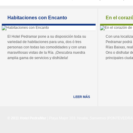
Habitaciones con Encanto
En el coraz
El Hotel Pedramar pone a su disposición toda su
Con una localiza
variedad de habitaciones para una, dos ó tres
Pedramar podrá 
personas con todas las comodidades y con unas
Rías Baixas, real
maravillosas vistas de la Ría. ¡Descubra nuestra
Ons o disfrutar de
amplia gama de servicios y disfrútela!
principales ciuda
LEER MÁS
© 2011 Hotel PedraMar
| Playa Major 103, Noalla, Sanxenxo (PONTEVEDRA) 