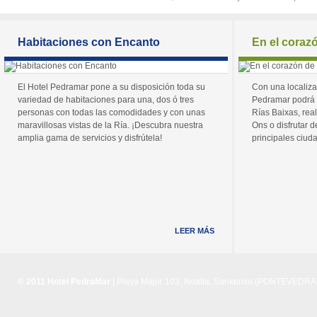
Habitaciones con Encanto
En el coraz
El Hotel Pedramar pone a su disposición toda su
Con una localiza
variedad de habitaciones para una, dos ó tres
Pedramar podrá 
personas con todas las comodidades y con unas
Rías Baixas, real
maravillosas vistas de la Ría. ¡Descubra nuestra
Ons o disfrutar de
amplia gama de servicios y disfrútela!
principales ciuda
LEER MÁS
© 2011 Hotel PedraMar
| Playa Major 103, Noalla, Sanxenxo (PONTEVEDRA) 