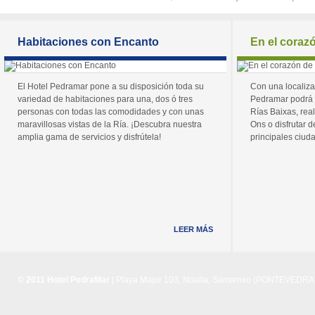
Habitaciones con Encanto
En el coraz
El Hotel Pedramar pone a su disposición toda su
Con una localiza
variedad de habitaciones para una, dos ó tres
Pedramar podrá 
personas con todas las comodidades y con unas
Rías Baixas, real
maravillosas vistas de la Ría. ¡Descubra nuestra
Ons o disfrutar de
amplia gama de servicios y disfrútela!
principales ciuda
LEER MÁS
© 2011 Hotel PedraMar
| Playa Major 103, Noalla, Sanxenxo (PONTEVEDRA) 