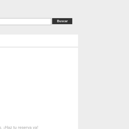
as
RESERVAS
Contacto
s. ¡Haz tu reserva ya!