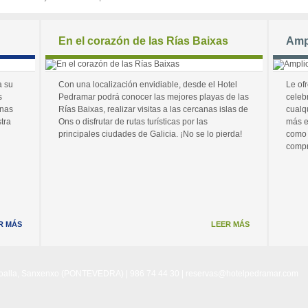
En el corazón de las Rías Baixas
Amp
a su
Con una localización envidiable, desde el Hotel
Le of
s
Pedramar podrá conocer las mejores playas de las
celeb
unas
Rías Baixas, realizar visitas a las cercanas islas de
cualq
tra
Ons o disfrutar de rutas turísticas por las
más e
principales ciudades de Galicia. ¡No se lo pierda!
como 
compr
R MÁS
LEER MÁS
Noalla, Sanxenxo (PONTEVEDRA) | 986 74 44 30 |
reservas@hotelpedramar.com