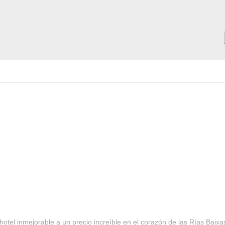
MAR ***
SERVICIOS
Tarifas y Ofertas 2025
Notici
hotel inmejorable a un precio increíble en el corazón de las Rías Baixa