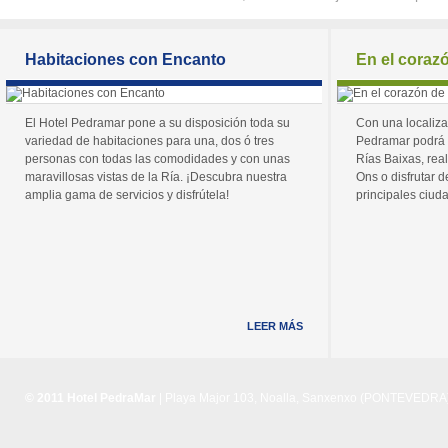
Habitaciones con Encanto
En el coraz
El Hotel Pedramar pone a su disposición toda su
Con una localiza
variedad de habitaciones para una, dos ó tres
Pedramar podrá 
personas con todas las comodidades y con unas
Rías Baixas, real
maravillosas vistas de la Ría. ¡Descubra nuestra
Ons o disfrutar de
amplia gama de servicios y disfrútela!
principales ciuda
LEER MÁS
© 2011 Hotel PedraMar
| Playa Major 103, Noalla, Sanxenxo (PONTEVEDRA) 