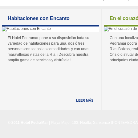
Habitaciones con Encanto
En el coraz
El Hotel Pedramar pone a su disposición toda su
Con una localiza
variedad de habitaciones para una, dos ó tres
Pedramar podrá 
personas con todas las comodidades y con unas
Rías Baixas, real
maravillosas vistas de la Ría. ¡Descubra nuestra
Ons o disfrutar de
amplia gama de servicios y disfrútela!
principales ciuda
LEER MÁS
© 2011 Hotel PedraMar
| Playa Major 103, Noalla, Sanxenxo (PONTEVEDRA) 