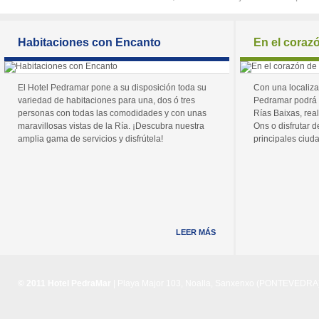
Habitaciones con Encanto
En el coraz
El Hotel Pedramar pone a su disposición toda su
Con una localiza
variedad de habitaciones para una, dos ó tres
Pedramar podrá 
personas con todas las comodidades y con unas
Rías Baixas, real
maravillosas vistas de la Ría. ¡Descubra nuestra
Ons o disfrutar de
amplia gama de servicios y disfrútela!
principales ciuda
LEER MÁS
© 2011 Hotel PedraMar
| Playa Major 103, Noalla, Sanxenxo (PONTEVEDRA) 