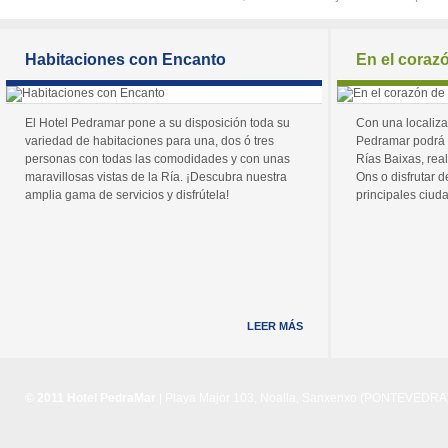
Habitaciones con Encanto
En el coraz
El Hotel Pedramar pone a su disposición toda su
Con una localiza
variedad de habitaciones para una, dos ó tres
Pedramar podrá 
personas con todas las comodidades y con unas
Rías Baixas, real
maravillosas vistas de la Ría. ¡Descubra nuestra
Ons o disfrutar de
amplia gama de servicios y disfrútela!
principales ciuda
LEER MÁS
© 2011 Hotel PedraMar
| Playa Major 103, Noalla, Sanxenxo (PONTEVEDRA) 