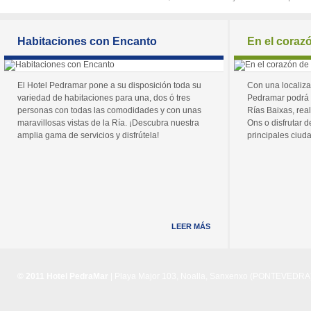
Habitaciones con Encanto
En el coraz
El Hotel Pedramar pone a su disposición toda su
Con una localiza
variedad de habitaciones para una, dos ó tres
Pedramar podrá 
personas con todas las comodidades y con unas
Rías Baixas, real
maravillosas vistas de la Ría. ¡Descubra nuestra
Ons o disfrutar de
amplia gama de servicios y disfrútela!
principales ciuda
LEER MÁS
© 2011 Hotel PedraMar
| Playa Major 103, Noalla, Sanxenxo (PONTEVEDRA) 