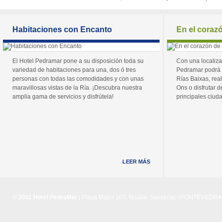
Habitaciones con Encanto
En el coraz
El Hotel Pedramar pone a su disposición toda su
Con una localiza
variedad de habitaciones para una, dos ó tres
Pedramar podrá 
personas con todas las comodidades y con unas
Rías Baixas, real
maravillosas vistas de la Ría. ¡Descubra nuestra
Ons o disfrutar de
amplia gama de servicios y disfrútela!
principales ciuda
LEER MÁS
© 2011 Hotel PedraMar
| Playa Major 103, Noalla, Sanxenxo (PONTEVEDRA) 