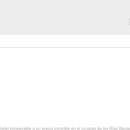
MAR ***
SERVICIOS
Tarifas y Ofertas 2025
Notici
hotel inmejorable a un precio increíble en el corazón de las Rías Baixa