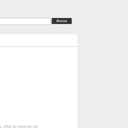
as
RESERVAS
Contacto
s. ¡Haz tu reserva ya!