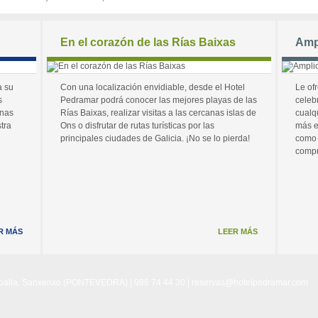
En el corazón de las Rías Baixas
Amp
a su
Con una localización envidiable, desde el Hotel
Le of
s
Pedramar podrá conocer las mejores playas de las
celeb
unas
Rías Baixas, realizar visitas a las cercanas islas de
cualq
tra
Ons o disfrutar de rutas turísticas por las
más e
principales ciudades de Galicia. ¡No se lo pierda!
como 
compr
R MÁS
LEER MÁS
Noalla, Sanxenxo (PONTEVEDRA) | 986 74 44 30 |
reservas@hotelpedramar.com