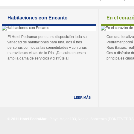
Habitaciones con Encanto
En el coraz
El Hotel Pedramar pone a su disposición toda su
Con una localiza
variedad de habitaciones para una, dos ó tres
Pedramar podrá 
personas con todas las comodidades y con unas
Rías Baixas, real
maravillosas vistas de la Ría. ¡Descubra nuestra
Ons o disfrutar de
amplia gama de servicios y disfrútela!
principales ciuda
LEER MÁS
© 2011 Hotel PedraMar
| Playa Major 103, Noalla, Sanxenxo (PONTEVEDRA) 