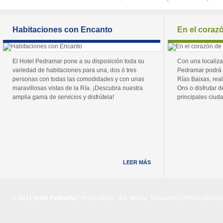
Habitaciones con Encanto
En el coraz
El Hotel Pedramar pone a su disposición toda su
Con una localiza
variedad de habitaciones para una, dos ó tres
Pedramar podrá 
personas con todas las comodidades y con unas
Rías Baixas, real
maravillosas vistas de la Ría. ¡Descubra nuestra
Ons o disfrutar de
amplia gama de servicios y disfrútela!
principales ciuda
LEER MÁS
© 2011 Hotel PedraMar
| Playa Major 103, Noalla, Sanxenxo (PONTEVEDRA) 