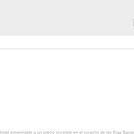
MAR ***
SERVICIOS
Tarifas y Ofertas 2025
Notici
hotel inmejorable a un precio increíble en el corazón de las Rías Baixa