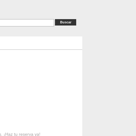
as
RESERVAS
Contacto
s. ¡Haz tu reserva ya!