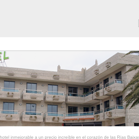
MAR ***
SERVICIOS
Tarifas y Ofertas 2025
Notici
hotel inmejorable a un precio increíble en el corazón de las Rías Baixa