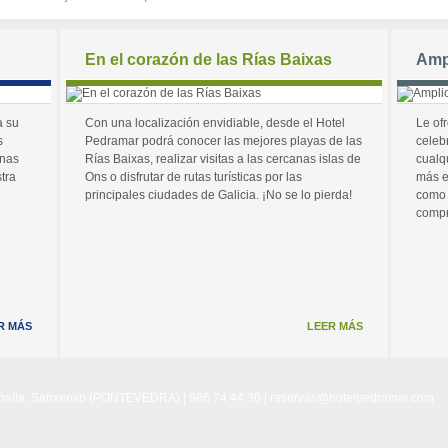
En el corazón de las Rías Baixas
Amp
a su
Con una localización envidiable, desde el Hotel
Le of
s
Pedramar podrá conocer las mejores playas de las
celeb
unas
Rías Baixas, realizar visitas a las cercanas islas de
cualq
tra
Ons o disfrutar de rutas turísticas por las
más e
principales ciudades de Galicia. ¡No se lo pierda!
como 
compr
R MÁS
LEER MÁS
Noalla, Sanxenxo (PONTEVEDRA) | 986 74 44 30 |
reservas@hotelpedramar.com