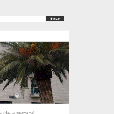
as
RESERVAS
Contacto
s. ¡Haz tu reserva ya!