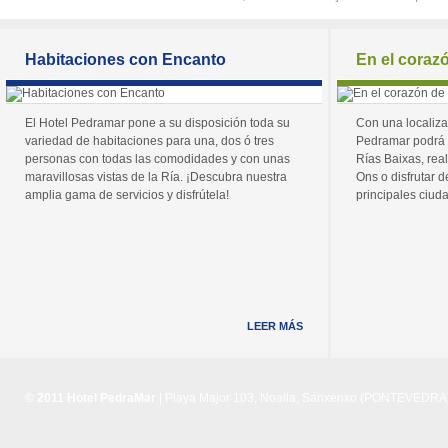
Habitaciones con Encanto
En el coraz
El Hotel Pedramar pone a su disposición toda su
Con una localiza
variedad de habitaciones para una, dos ó tres
Pedramar podrá 
personas con todas las comodidades y con unas
Rías Baixas, real
maravillosas vistas de la Ría. ¡Descubra nuestra
Ons o disfrutar de
amplia gama de servicios y disfrútela!
principales ciuda
LEER MÁS
© 2011 Hotel PedraMar
| Playa Major 103, Noalla, Sanxenxo (PONTEVEDRA) 