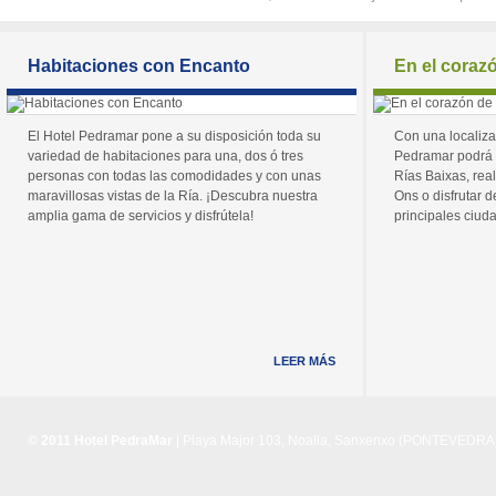
Habitaciones con Encanto
En el coraz
El Hotel Pedramar pone a su disposición toda su
Con una localiza
variedad de habitaciones para una, dos ó tres
Pedramar podrá 
personas con todas las comodidades y con unas
Rías Baixas, real
maravillosas vistas de la Ría. ¡Descubra nuestra
Ons o disfrutar de
amplia gama de servicios y disfrútela!
principales ciuda
LEER MÁS
© 2011 Hotel PedraMar
| Playa Major 103, Noalla, Sanxenxo (PONTEVEDRA) 