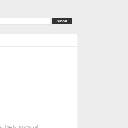
as
RESERVAS
Contacto
s. ¡Haz tu reserva ya!