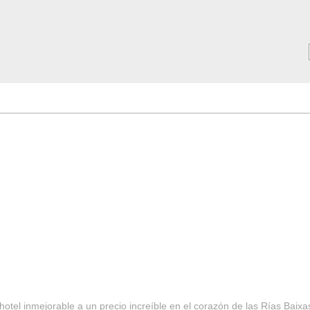
MAR ***
SERVICIOS
Tarifas y Ofertas 2025
Notici
hotel inmejorable a un precio increíble en el corazón de las Rías Baixa