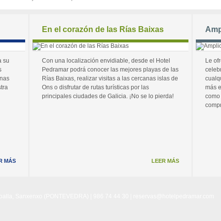
En el corazón de las Rías Baixas
Amp
a su
Con una localización envidiable, desde el Hotel
Le of
s
Pedramar podrá conocer las mejores playas de las
celeb
unas
Rías Baixas, realizar visitas a las cercanas islas de
cualq
tra
Ons o disfrutar de rutas turísticas por las
más e
principales ciudades de Galicia. ¡No se lo pierda!
como 
compr
R MÁS
LEER MÁS
Noalla, Sanxenxo (PONTEVEDRA) | 986 74 44 30 |
reservas@hotelpedramar.com