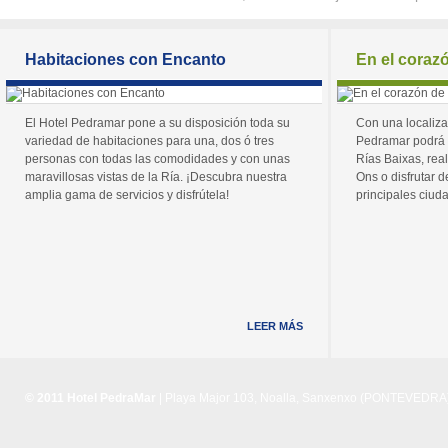
Habitaciones con Encanto
En el coraz
El Hotel Pedramar pone a su disposición toda su
Con una localiza
variedad de habitaciones para una, dos ó tres
Pedramar podrá 
personas con todas las comodidades y con unas
Rías Baixas, real
maravillosas vistas de la Ría. ¡Descubra nuestra
Ons o disfrutar de
amplia gama de servicios y disfrútela!
principales ciuda
LEER MÁS
© 2011 Hotel PedraMar
| Playa Major 103, Noalla, Sanxenxo (PONTEVEDRA) 