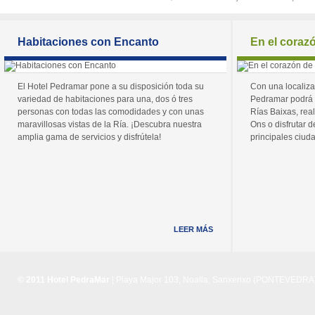
Habitaciones con Encanto
En el coraz
El Hotel Pedramar pone a su disposición toda su
Con una localiza
variedad de habitaciones para una, dos ó tres
Pedramar podrá 
personas con todas las comodidades y con unas
Rías Baixas, real
maravillosas vistas de la Ría. ¡Descubra nuestra
Ons o disfrutar de
amplia gama de servicios y disfrútela!
principales ciuda
LEER MÁS
© 2011 Hotel PedraMar
| Playa Major 103, Noalla, Sanxenxo (PONTEVEDRA) 