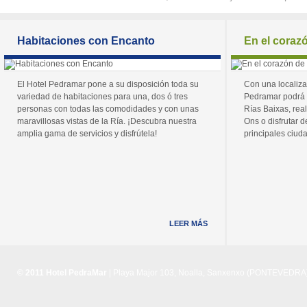
Habitaciones con Encanto
En el coraz
El Hotel Pedramar pone a su disposición toda su
Con una localiza
variedad de habitaciones para una, dos ó tres
Pedramar podrá 
personas con todas las comodidades y con unas
Rías Baixas, real
maravillosas vistas de la Ría. ¡Descubra nuestra
Ons o disfrutar de
amplia gama de servicios y disfrútela!
principales ciuda
LEER MÁS
© 2011 Hotel PedraMar
| Playa Major 103, Noalla, Sanxenxo (PONTEVEDRA) 