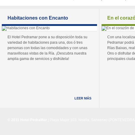
Habitaciones con Encanto
En el coraz
El Hotel Pedramar pone a su disposición toda su
Con una localiza
variedad de habitaciones para una, dos ó tres
Pedramar podrá 
personas con todas las comodidades y con unas
Rías Baixas, real
maravillosas vistas de la Ría. ¡Descubra nuestra
Ons o disfrutar de
amplia gama de servicios y disfrútela!
principales ciuda
LEER MÁS
© 2011 Hotel PedraMar
| Playa Major 103, Noalla, Sanxenxo (PONTEVEDRA) 