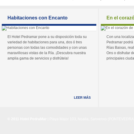
Habitaciones con Encanto
En el coraz
El Hotel Pedramar pone a su disposición toda su
Con una localiza
variedad de habitaciones para una, dos ó tres
Pedramar podrá 
personas con todas las comodidades y con unas
Rías Baixas, real
maravillosas vistas de la Ría. ¡Descubra nuestra
Ons o disfrutar de
amplia gama de servicios y disfrútela!
principales ciuda
LEER MÁS
© 2011 Hotel PedraMar
| Playa Major 103, Noalla, Sanxenxo (PONTEVEDRA) 