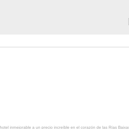
MAR ***
SERVICIOS
Tarifas y Ofertas 2025
Notici
hotel inmejorable a un precio increíble en el corazón de las Rías Baixa