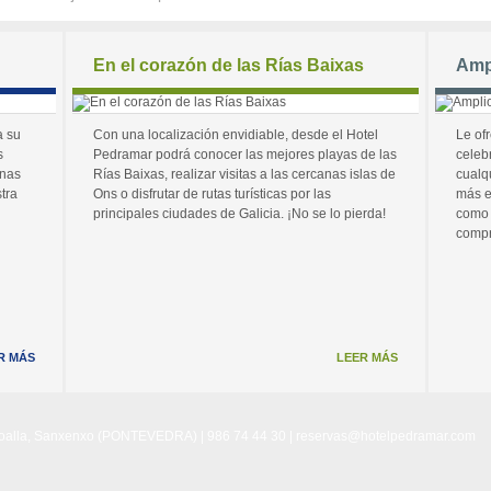
En el corazón de las Rías Baixas
Amp
a su
Con una localización envidiable, desde el Hotel
Le of
s
Pedramar podrá conocer las mejores playas de las
celeb
unas
Rías Baixas, realizar visitas a las cercanas islas de
cualq
tra
Ons o disfrutar de rutas turísticas por las
más e
principales ciudades de Galicia. ¡No se lo pierda!
como 
compr
R MÁS
LEER MÁS
Noalla, Sanxenxo (PONTEVEDRA) | 986 74 44 30 |
reservas@hotelpedramar.com