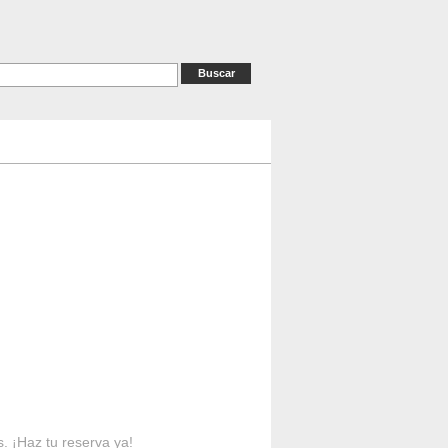
as
RESERVAS
Contacto
s. ¡Haz tu reserva ya!